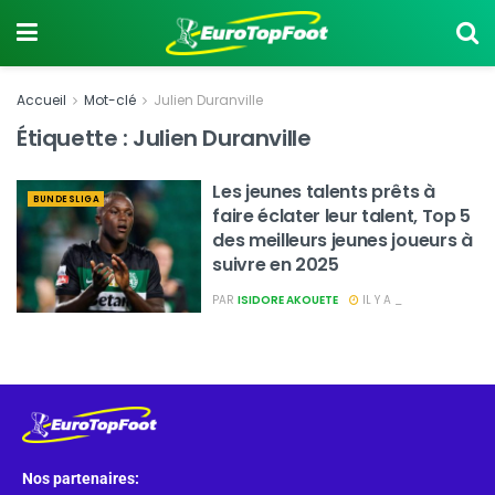
Accueil
Mot-clé
Julien Duranville
Étiquette :
Julien Duranville
Les jeunes talents prêts à
BUNDESLIGA
faire éclater leur talent, Top 5
des meilleurs jeunes joueurs à
suivre en 2025
PAR
ISIDORE AKOUETE
IL Y A _
Nos partenaires: