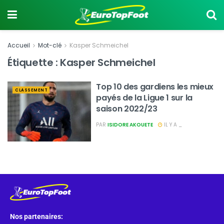
Accueil
Mot-clé
Kasper Schmeichel
Étiquette :
Kasper Schmeichel
Top 10 des gardiens les mieux
CLASSEMENT
payés de la Ligue 1 sur la
saison 2022/23
PAR
ISIDORE AKOUETE
IL Y A _
Nos partenaires: