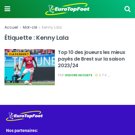
Accueil
Mot-clé
Kenny Lala
Étiquette :
Kenny Lala
Top 10 des joueurs les mieux
CLASSEMENT
payés de Brest sur la saison
2023/24
PAR
ISIDORE AKOUETE
IL Y A _
Nos partenaires: