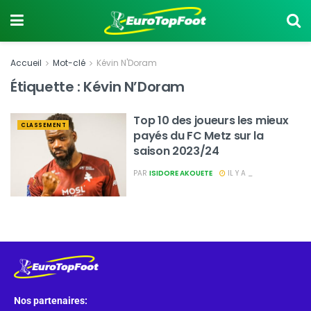
Accueil
Mot-clé
Kévin N'Doram
Étiquette :
Kévin N’Doram
Top 10 des joueurs les mieux
CLASSEMENT
payés du FC Metz sur la
saison 2023/24
PAR
ISIDORE AKOUETE
IL Y A _
Nos partenaires: