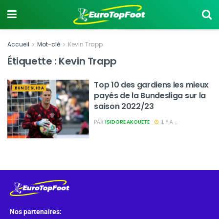
Accueil
Mot-clé
Kevin Trapp
Étiquette :
Kevin Trapp
Top 10 des gardiens les mieux
BUNDESLIGA
payés de la Bundesliga sur la
saison 2022/23
PAR
ISIDORE AKOUETE
IL Y A _
Nos partenaires: