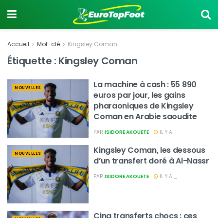
Accueil
Mot-clé
Kingsley Coman
Étiquette :
Kingsley Coman
La machine à cash : 55 890
NOUVELLES
euros par jour, les gains
pharaoniques de Kingsley
Coman en Arabie saoudite
PAR
ISIDORE AKOUETE
IL Y A _
Kingsley Coman, les dessous
NOUVELLES
d’un transfert doré à Al-Nassr
PAR
ISIDORE AKOUETE
IL Y A _
Cinq transferts chocs : ces