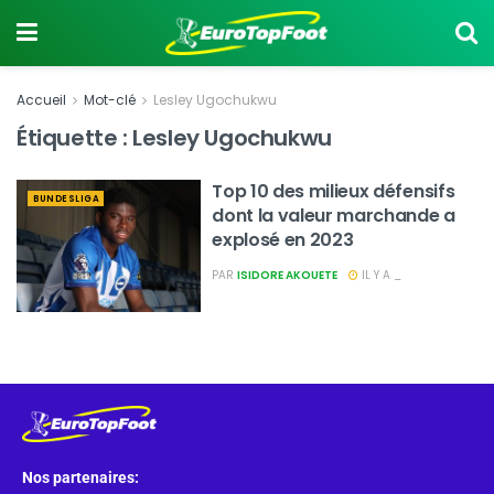
Accueil
Mot-clé
Lesley Ugochukwu
Étiquette :
Lesley Ugochukwu
Top 10 des milieux défensifs
BUNDESLIGA
dont la valeur marchande a
explosé en 2023
PAR
ISIDORE AKOUETE
IL Y A _
Nos partenaires: