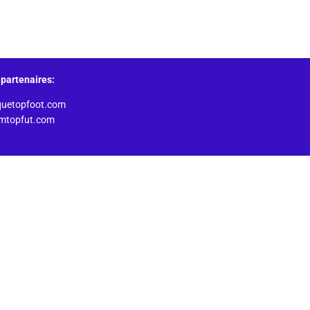
partenaires:
quetopfoot.com
amtopfut.com