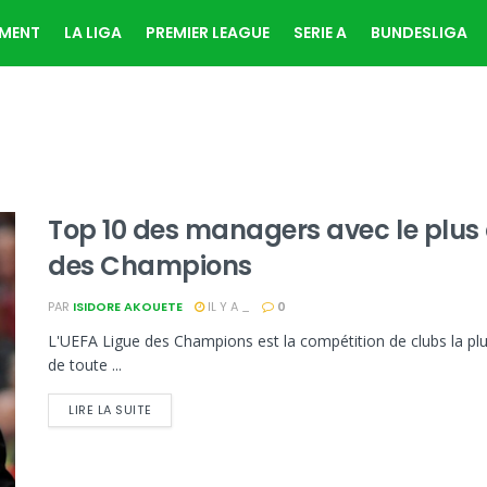
EMENT
LA LIGA
PREMIER LEAGUE
SERIE A
BUNDESLIGA
Top 10 des managers avec le plus
des Champions
PAR
ISIDORE AKOUETE
IL Y A _
0
L'UEFA Ligue des Champions est la compétition de clubs la plu
de toute ...
LIRE LA SUITE