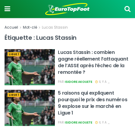
Accueil
Mot-clé
Lucas Stassin
Étiquette :
Lucas Stassin
Lucas Stassin : combien
LIGUE 1
gagne réellement l’attaquant
de l’ASSE après l’échec de la
remontée ?
PAR
ISIDORE AKOUETE
IL Y A _
5 raisons qui expliquent
LIGUE 1
pourquoi le prix des numéros
9 explose sur le marché en
Ligue 1
PAR
ISIDORE AKOUETE
IL Y A _