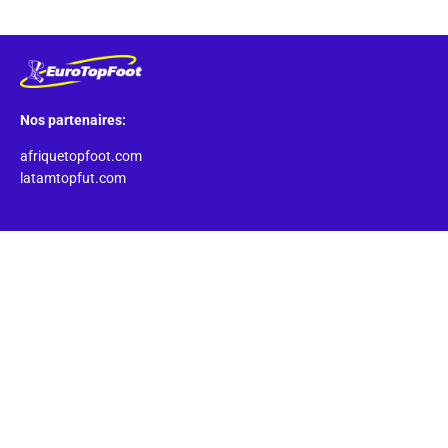
Nos partenaires:
afriquetopfoot.com
latamtopfut.com