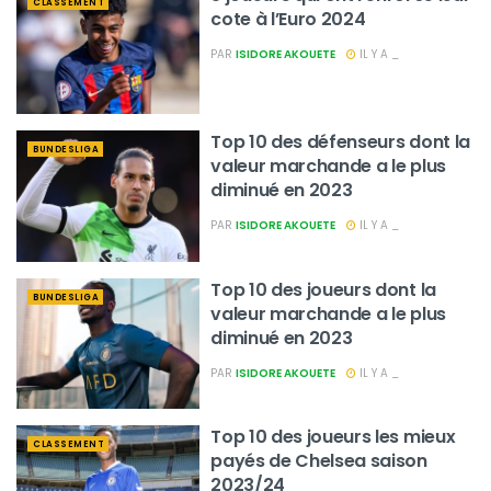
CLASSEMENT
cote à l’Euro 2024
PAR
ISIDORE AKOUETE
IL Y A _
Top 10 des défenseurs dont la
BUNDESLIGA
valeur marchande a le plus
diminué en 2023
PAR
ISIDORE AKOUETE
IL Y A _
Top 10 des joueurs dont la
BUNDESLIGA
valeur marchande a le plus
diminué en 2023
PAR
ISIDORE AKOUETE
IL Y A _
Top 10 des joueurs les mieux
CLASSEMENT
payés de Chelsea saison
2023/24