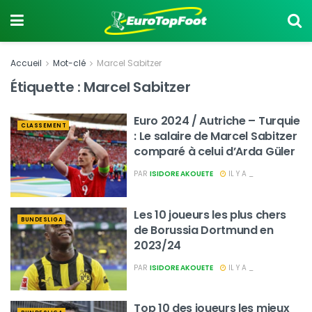
Accueil
Mot-clé
Marcel Sabitzer
Étiquette :
Marcel Sabitzer
Euro 2024 / Autriche – Turquie
CLASSEMENT
: Le salaire de Marcel Sabitzer
comparé à celui d’Arda Güler
PAR
ISIDORE AKOUETE
IL Y A _
Les 10 joueurs les plus chers
BUNDESLIGA
de Borussia Dortmund en
2023/24
PAR
ISIDORE AKOUETE
IL Y A _
Top 10 des joueurs les mieux