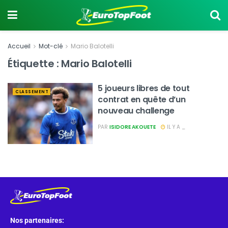
Accueil
Mot-clé
Mario Balotelli
Étiquette :
Mario Balotelli
5 joueurs libres de tout
CLASSEMENT
contrat en quête d’un
nouveau challenge
PAR
ISIDORE AKOUETE
IL Y A _
Nos partenaires: