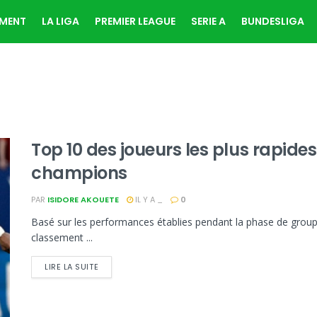
EMENT
LA LIGA
PREMIER LEAGUE
SERIE A
BUNDESLIGA
Top 10 des joueurs les plus rapides
champions
PAR
ISIDORE AKOUETE
IL Y A _
0
Basé sur les performances établies pendant la phase de groupes,
classement ...
LIRE LA SUITE