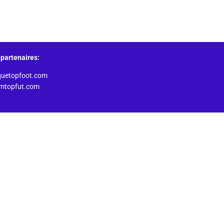
partenaires:
quetopfoot.com
amtopfut.com