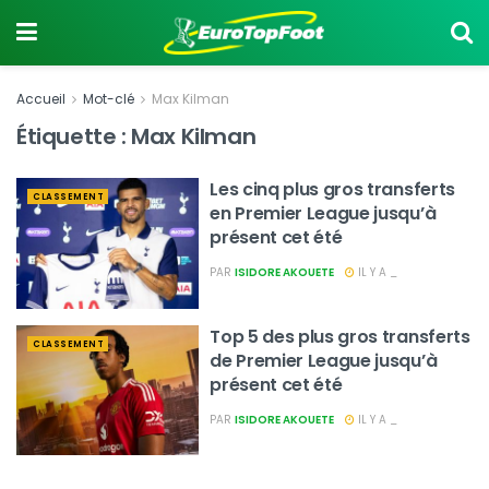
Accueil
Mot-clé
Max Kilman
Étiquette :
Max Kilman
Les cinq plus gros transferts
CLASSEMENT
en Premier League jusqu’à
présent cet été
PAR
ISIDORE AKOUETE
IL Y A _
Top 5 des plus gros transferts
CLASSEMENT
de Premier League jusqu’à
présent cet été
PAR
ISIDORE AKOUETE
IL Y A _