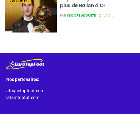
CLASSEMENT
plus de Ballon d’Or
PAR
ISIDORE AKOUETE
IL Y A _
Nos partenaires:
afriquetopfoot.com
latamtopfut.com