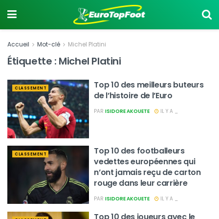
Accueil
Mot-clé
Michel Platini
Étiquette :
Michel Platini
Top 10 des meilleurs buteurs
CLASSEMENT
de l’histoire de l’Euro
PAR
ISIDORE AKOUETE
IL Y A _
Top 10 des footballeurs
CLASSEMENT
vedettes européennes qui
n’ont jamais reçu de carton
rouge dans leur carrière
PAR
ISIDORE AKOUETE
IL Y A _
Top 10 des joueurs avec le