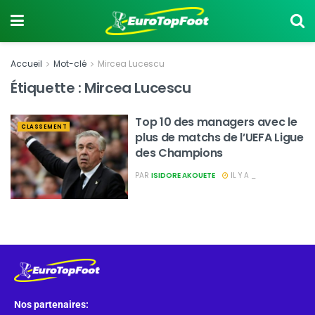
Accueil
Mot-clé
Mircea Lucescu
Étiquette :
Mircea Lucescu
Top 10 des managers avec le
CLASSEMENT
plus de matchs de l’UEFA Ligue
des Champions
PAR
ISIDORE AKOUETE
IL Y A _
Nos partenaires: