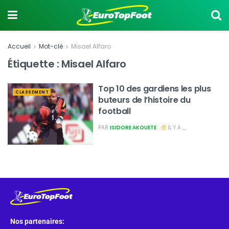
Accueil
Mot-clé
Misael Alfaro
Étiquette :
Misael Alfaro
Top 10 des gardiens les plus
CLASSEMENT
buteurs de l’histoire du
football
PAR
ISIDORE AKOUETE
IL Y A _
Nos partenaires: