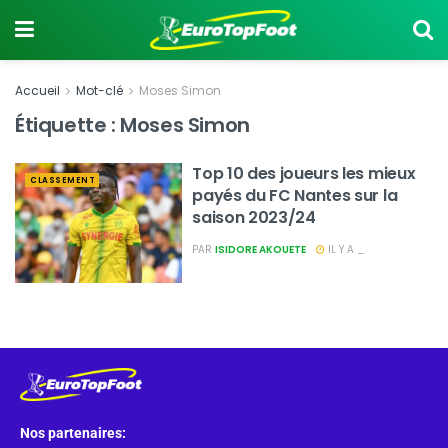
Accueil
Mot-clé
Moses Simon
Étiquette :
Moses Simon
Top 10 des joueurs les mieux
CLASSEMENT
payés du FC Nantes sur la
saison 2023/24
PAR
ISIDORE AKOUETE
IL Y A _
Nos partenaires: