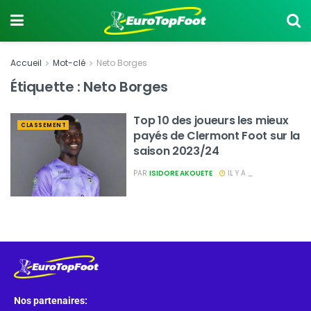
Accueil
Mot-clé
Neto Borges
Étiquette :
Neto Borges
Top 10 des joueurs les mieux
CLASSEMENT
payés de Clermont Foot sur la
saison 2023/24
PAR
ISIDORE AKOUETE
IL Y A _
Nos partenaires: