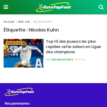
Accueil
Mot-clé
Nicolas Kuhn
Étiquette :
Nicolas Kuhn
Top 10 des joueurs les plus
BUNDESLIGA
rapides cette saison en Ligue
des champions
PAR
ISIDORE AKOUETE
IL Y A _
Nos partenaires: