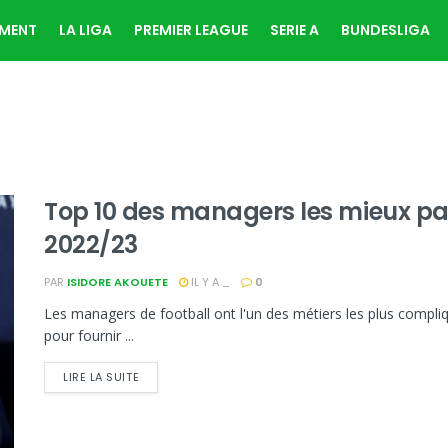
EMENT
LA LIGA
PREMIER LEAGUE
SERIE A
BUNDESLIGA
Top 10 des managers les mieux pay
2022/23
PAR
ISIDORE AKOUETE
IL Y A _
0
Les managers de football ont l'un des métiers les plus comp
pour fournir ...
LIRE LA SUITE