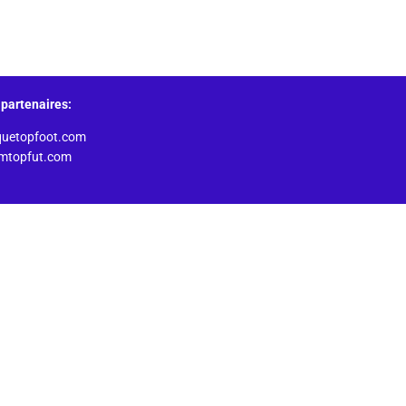
partenaires:
quetopfoot.com
amtopfut.com