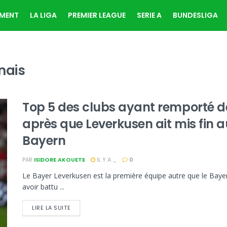
EMENT
LA LIGA
PREMIER LEAGUE
SERIE A
BUNDESLIGA
nais
Top 5 des clubs ayant remporté de
après que Leverkusen ait mis fin 
Bayern
PAR
ISIDORE AKOUETE
IL Y A _
0
Le Bayer Leverkusen est la première équipe autre que le Bay
avoir battu ...
LIRE LA SUITE