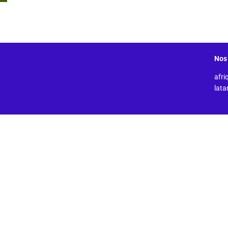
Nos 
afri
lat