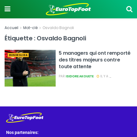
Accueil
Mot-clé
Osvaldo Bagnoli
Étiquette :
Osvaldo Bagnoli
5 managers qui ont remporté
BUNDESLIGA
des titres majeurs contre
toute attente
PAR
ISIDORE AKOUETE
IL Y A _
Nos partenaires: