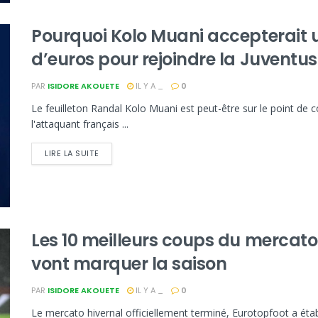
Pourquoi Kolo Muani accepterait un
d’euros pour rejoindre la Juventus
PAR
ISIDORE AKOUETE
IL Y A _
0
Le feuilleton Randal Kolo Muani est peut-être sur le point de c
l'attaquant français ...
LIRE LA SUITE
Les 10 meilleurs coups du mercato 
vont marquer la saison
PAR
ISIDORE AKOUETE
IL Y A _
0
Le mercato hivernal officiellement terminé, Eurotopfoot a éta