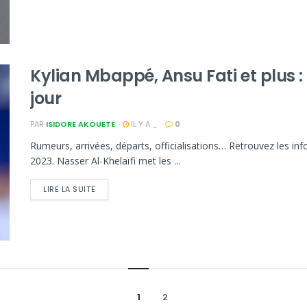
Kylian Mbappé, Ansu Fati et plus 
jour
PAR
ISIDORE AKOUETE
IL Y A _
0
Rumeurs, arrivées, départs, officialisations… Retrouvez les i
2023. Nasser Al-Khelaïfi met les ...
LIRE LA SUITE
1
2