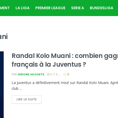
EMENT
LA LIGA
PREMIER LEAGUE
SERIE A
BUNDESLIGA
ani
Randal Kolo Muani : combien gag
français à la Juventus ?
PAR
ISIDORE AKOUETE
IL Y A _
0
La Juventus a définitivement misé sur Randal Kolo Muani. Après
club ...
LIRE LA SUITE