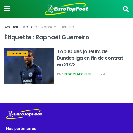
Accueil
Mot-clé
Raphaël Guerreiro
Étiquette :
Raphaël Guerreiro
Top 10 des joueurs de
BUNDESLIGA
Bundesliga en fin de contrat
en 2023
PAR
ISIDORE AKOUETE
IL Y A _
Nos partenaires: