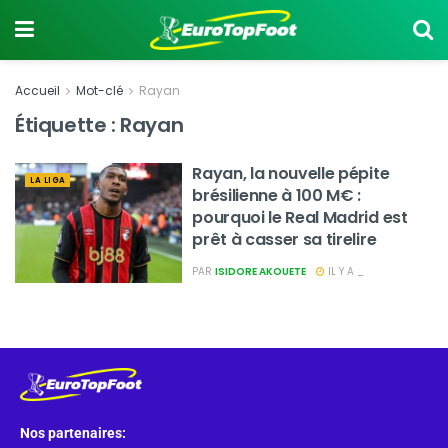
Accueil
Mot-clé
Rayan
Étiquette :
Rayan
Rayan, la nouvelle pépite
LA LIGA
brésilienne à 100 M€ :
pourquoi le Real Madrid est
prêt à casser sa tirelire
PAR
ISIDORE AKOUETE
IL Y A _
Nos partenaires: