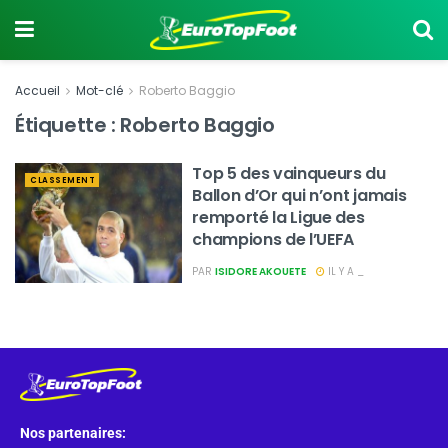
Accueil
Mot-clé
Roberto Baggio
Étiquette :
Roberto Baggio
Top 5 des vainqueurs du
CLASSEMENT
Ballon d’Or qui n’ont jamais
remporté la Ligue des
champions de l’UEFA
PAR
ISIDORE AKOUETE
IL Y A _
Nos partenaires: