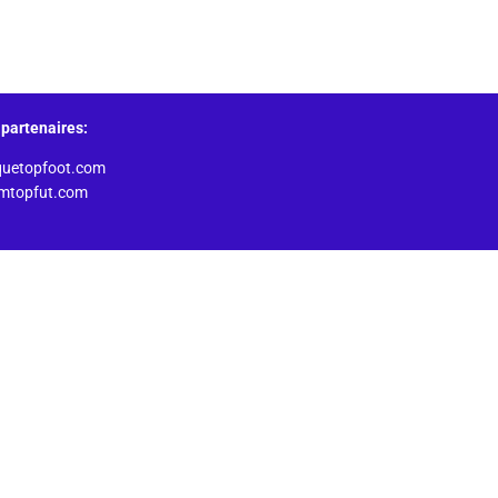
partenaires:
quetopfoot.com
amtopfut.com