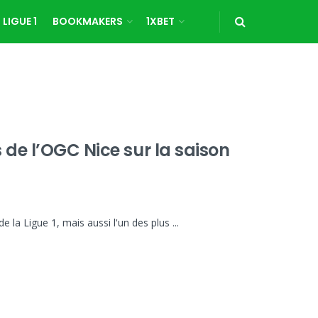
LIGUE 1
BOOKMAKERS
1XBET
 de l’OGC Nice sur la saison
la Ligue 1, mais aussi l'un des plus ...