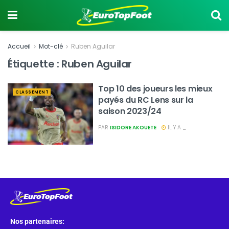
Accueil
Mot-clé
Ruben Aguilar
Étiquette :
Ruben Aguilar
Top 10 des joueurs les mieux
CLASSEMENT
payés du RC Lens sur la
saison 2023/24
PAR
ISIDORE AKOUETE
IL Y A _
Nos partenaires: