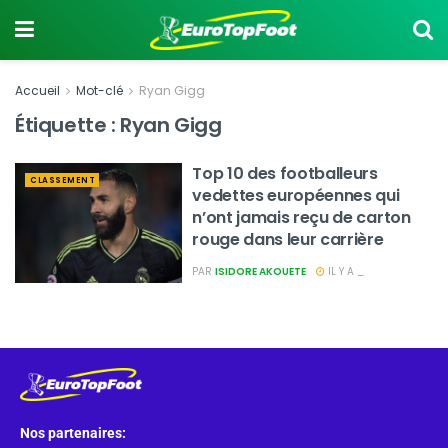
Accueil
Mot-clé
Ryan Gigg
Étiquette :
Ryan Gigg
Top 10 des footballeurs
CLASSEMENT
vedettes européennes qui
n’ont jamais reçu de carton
rouge dans leur carrière
PAR
ISIDORE AKOUETE
IL Y A _
Nos partenaires: