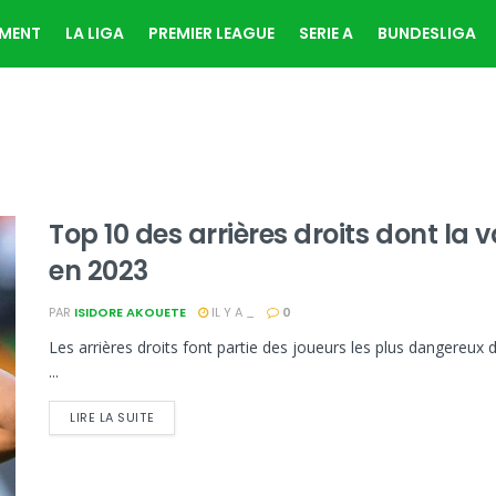
EMENT
LA LIGA
PREMIER LEAGUE
SERIE A
BUNDESLIGA
Top 10 des arrières droits dont l
en 2023
PAR
ISIDORE AKOUETE
IL Y A _
0
Les arrières droits font partie des joueurs les plus dangereux 
...
LIRE LA SUITE