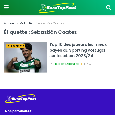
Accueil
Mot-clé
Sebastián Coates
Étiquette :
Sebastián Coates
Top 10 des joueurs les mieux
CLASSEMENT
payés du Sporting Portugal
sur la saison 2023/24
PAR
ISIDORE AKOUETE
IL Y A _
Nos partenaires: