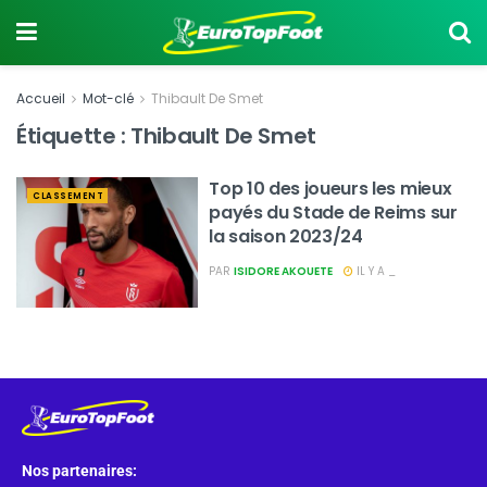
Accueil
Mot-clé
Thibault De Smet
Étiquette :
Thibault De Smet
Top 10 des joueurs les mieux
CLASSEMENT
payés du Stade de Reims sur
la saison 2023/24
PAR
ISIDORE AKOUETE
IL Y A _
Nos partenaires: