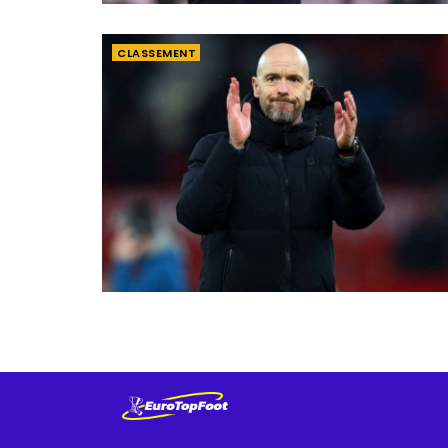
CLASSEMENT