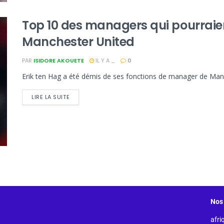
Top 10 des managers qui pourraie
Manchester United
PAR
ISIDORE AKOUETE
IL Y A _
0
Erik ten Hag a été démis de ses fonctions de manager de Manch
LIRE LA SUITE
Nos 
afri