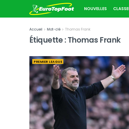
NOUVELLES
CLASS
Accueil
Mot-clé
Thomas Frank
Étiquette :
Thomas Frank
PREMIER LEAGUE