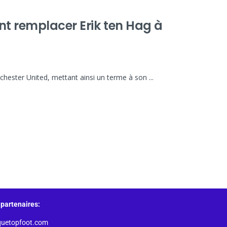
nt remplacer Erik ten Hag à
ester United, mettant ainsi un terme à son ...
partenaires:
quetopfoot.com