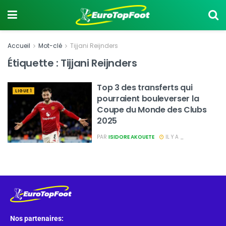
Accueil
Mot-clé
Tijjani Reijnders
Étiquette :
Tijjani Reijnders
Top 3 des transferts qui
LIGUE 1
pourraient bouleverser la
Coupe du Monde des Clubs
2025
PAR
ISIDORE AKOUETE
IL Y A _
Nos partenaires: