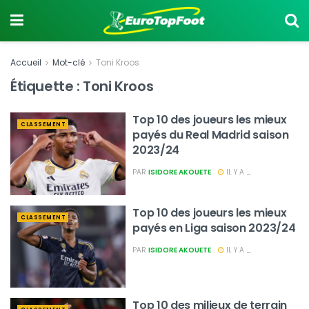
Accueil
Mot-clé
Toni Kroos
Étiquette :
Toni Kroos
Top 10 des joueurs les mieux
CLASSEMENT
payés du Real Madrid saison
2023/24
PAR
ISIDORE AKOUETE
IL Y A _
Top 10 des joueurs les mieux
CLASSEMENT
payés en Liga saison 2023/24
PAR
ISIDORE AKOUETE
IL Y A _
Top 10 des milieux de terrain