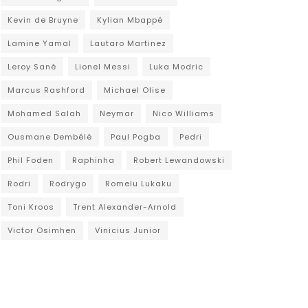
Kevin de Bruyne
Kylian Mbappé
Lamine Yamal
Lautaro Martinez
Leroy Sané
Lionel Messi
Luka Modric
Marcus Rashford
Michael Olise
Mohamed Salah
Neymar
Nico Williams
Ousmane Dembélé
Paul Pogba
Pedri
Phil Foden
Raphinha
Robert Lewandowski
Rodri
Rodrygo
Romelu Lukaku
Toni Kroos
Trent Alexander-Arnold
Victor Osimhen
Vinicius Junior