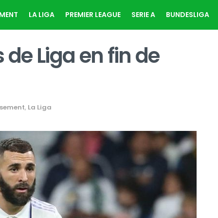
EMENT
LA LIGA
PREMIER LEAGUE
SERIE A
BUNDESLIGA
 de Liga en fin de
ssement
,
La Liga