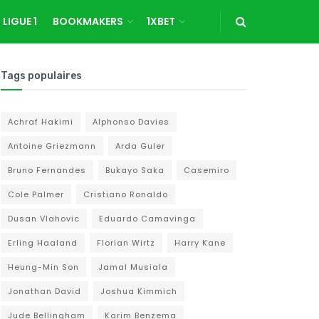
LIGUE 1
BOOKMAKERS
1XBET
Tags populaires
Achraf Hakimi
Alphonso Davies
Antoine Griezmann
Arda Guler
Bruno Fernandes
Bukayo Saka
Casemiro
Cole Palmer
Cristiano Ronaldo
Dusan Vlahovic
Eduardo Camavinga
Erling Haaland
Florian Wirtz
Harry Kane
Heung-Min Son
Jamal Musiala
Jonathan David
Joshua Kimmich
Jude Bellingham
Karim Benzema