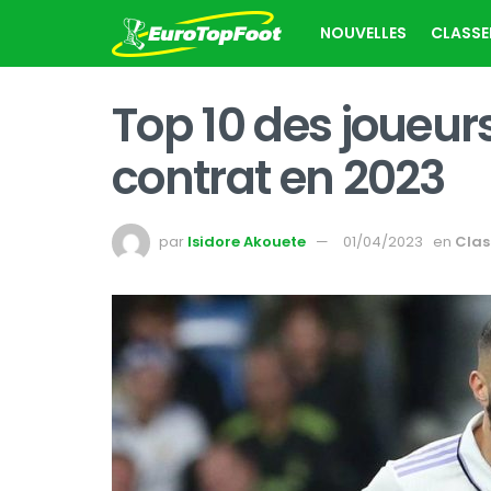
NOUVELLES
CLASS
Top 10 des joueurs
contrat en 2023
par
Isidore Akouete
01/04/2023
en
Cla