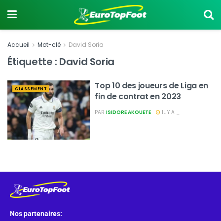
Accueil
Mot-clé
David Soria
Étiquette :
David Soria
Top 10 des joueurs de Liga en
CLASSEMENT
fin de contrat en 2023
PAR
ISIDORE AKOUETE
IL Y A _
Nos partenaires: