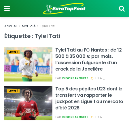
Accueil
Mot-clé
Tylel Tati
Étiquette :
Tylel Tati
Tylel Tati au FC Nantes : de 12
LIGUE 1
500 à 35 000 € par mois,
l’ascension fulgurante d’un
crack de la Jonelière
PAR
ISIDORE AKOUETE
IL Y A _
Top 5 des pépites U23 dont le
LIGUE 1
transfert va rapporter le
jackpot en Ligue 1 au mercato
d’été 2026
PAR
ISIDORE AKOUETE
IL Y A _