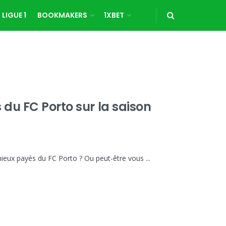
LIGUE 1
BOOKMAKERS
1XBET
 du FC Porto sur la saison
mieux payés du FC Porto ? Ou peut-être vous ...