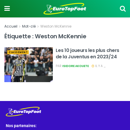
Accueil
Mot-clé
Weston McKennie
Étiquette :
Weston McKennie
Les 10 joueurs les plus chers
CLASSEMENT
de la Juventus en 2023/24
PAR
ISIDORE AKOUETE
IL Y A _
Nos partenaires: