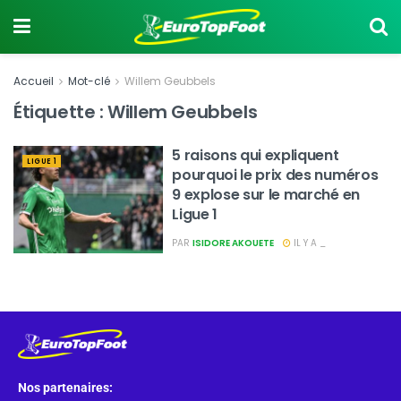
Accueil
Mot-clé
Willem Geubbels
Étiquette :
Willem Geubbels
5 raisons qui expliquent
LIGUE 1
pourquoi le prix des numéros
9 explose sur le marché en
Ligue 1
PAR
ISIDORE AKOUETE
IL Y A _
Nos partenaires: