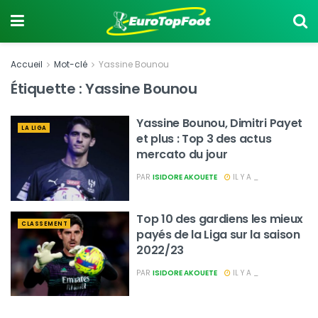
Accueil
Mot-clé
Yassine Bounou
Étiquette :
Yassine Bounou
Yassine Bounou, Dimitri Payet
LA LIGA
et plus : Top 3 des actus
mercato du jour
PAR
ISIDORE AKOUETE
IL Y A _
Top 10 des gardiens les mieux
CLASSEMENT
payés de la Liga sur la saison
2022/23
PAR
ISIDORE AKOUETE
IL Y A _