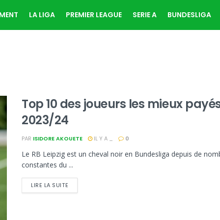
EMENT
LA LIGA
PREMIER LEAGUE
SERIE A
BUNDESLIGA
Top 10 des joueurs les mieux payés
2023/24
PAR
ISIDORE AKOUETE
IL Y A _
0
Le RB Leipzig est un cheval noir en Bundesliga depuis de nom
constantes du ...
LIRE LA SUITE