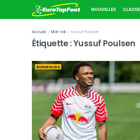
NOUVELLES
CLASS
Accueil
Mot-clé
Yussuf Poulsen
Étiquette :
Yussuf Poulsen
BUNDESLIGA