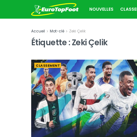
NOUVELLES
CLASS
Accueil
Mot-clé
Zeki Çelik
Étiquette :
Zeki Çelik
CLASSEMENT