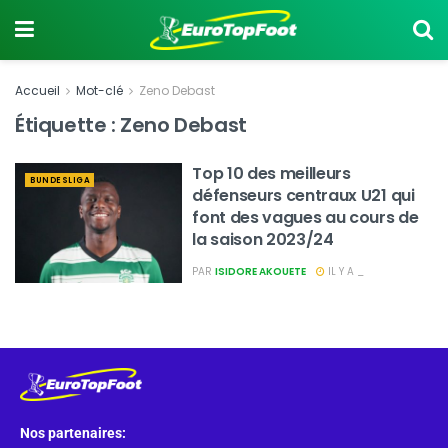
Accueil
Mot-clé
Zeno Debast
Étiquette :
Zeno Debast
Top 10 des meilleurs
BUNDESLIGA
défenseurs centraux U21 qui
font des vagues au cours de
la saison 2023/24
PAR
ISIDORE AKOUETE
IL Y A _
Nos partenaires: