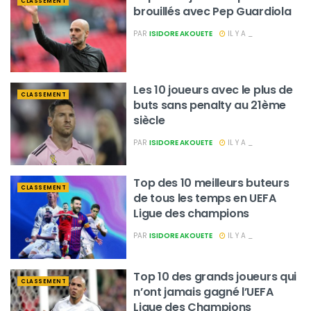
CLASSEMENT
brouillés avec Pep Guardiola
PAR
ISIDORE AKOUETE
IL Y A _
Les 10 joueurs avec le plus de
CLASSEMENT
buts sans penalty au 21ème
siècle
PAR
ISIDORE AKOUETE
IL Y A _
Top des 10 meilleurs buteurs
CLASSEMENT
de tous les temps en UEFA
Ligue des champions
PAR
ISIDORE AKOUETE
IL Y A _
Top 10 des grands joueurs qui
CLASSEMENT
n’ont jamais gagné l’UEFA
Ligue des Champions