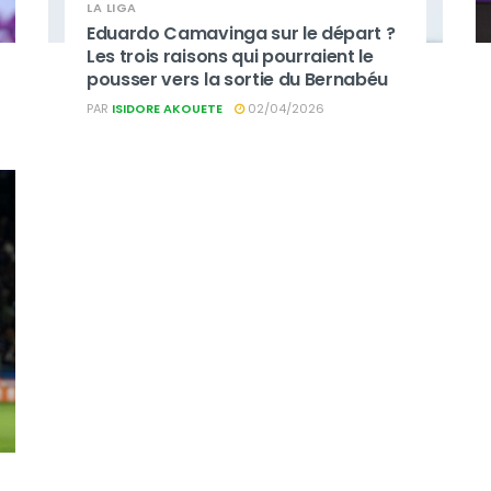
LA LIGA
Eduardo Camavinga sur le départ ?
Les trois raisons qui pourraient le
pousser vers la sortie du Bernabéu
PAR
ISIDORE AKOUETE
02/04/2026