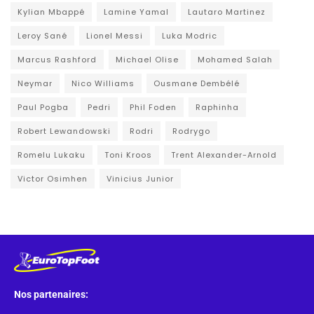
Kylian Mbappé
Lamine Yamal
Lautaro Martinez
Leroy Sané
Lionel Messi
Luka Modric
Marcus Rashford
Michael Olise
Mohamed Salah
Neymar
Nico Williams
Ousmane Dembélé
Paul Pogba
Pedri
Phil Foden
Raphinha
Robert Lewandowski
Rodri
Rodrygo
Romelu Lukaku
Toni Kroos
Trent Alexander-Arnold
Victor Osimhen
Vinicius Junior
Nos partenaires: