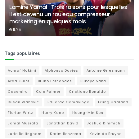
Lamine Yamal : Trois raisons pour lesquelles
il est devenu un rouleau compresseur
marketing en quelques mois
IL Y A _
Tags populaires
Achraf Hakimi
Alphonso Davies
Antoine Griezmann
Arda Guler
Bruno Fernandes
Bukayo Saka
Casemiro
Cole Palmer
Cristiano Ronaldo
Dusan Vlahovic
Eduardo Camavinga
Erling Haaland
Florian Wirtz
Harry Kane
Heung-Min Son
Jamal Musiala
Jonathan David
Joshua Kimmich
Jude Bellingham
Karim Benzema
Kevin de Bruyne