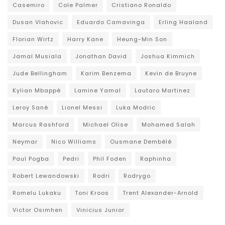
Casemiro
Cole Palmer
Cristiano Ronaldo
Dusan Vlahovic
Eduardo Camavinga
Erling Haaland
Florian Wirtz
Harry Kane
Heung-Min Son
Jamal Musiala
Jonathan David
Joshua Kimmich
Jude Bellingham
Karim Benzema
Kevin de Bruyne
Kylian Mbappé
Lamine Yamal
Lautaro Martinez
Leroy Sané
Lionel Messi
Luka Modric
Marcus Rashford
Michael Olise
Mohamed Salah
Neymar
Nico Williams
Ousmane Dembélé
Paul Pogba
Pedri
Phil Foden
Raphinha
Robert Lewandowski
Rodri
Rodrygo
Romelu Lukaku
Toni Kroos
Trent Alexander-Arnold
Victor Osimhen
Vinicius Junior