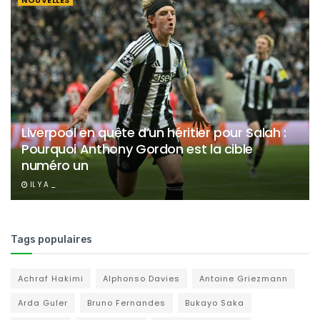
NOUVELLES
Liverpool en quête d’un héritier pour Salah :
Pourquoi Anthony Gordon est la cible
numéro un
IL Y A _
Tags populaires
Achraf Hakimi
Alphonso Davies
Antoine Griezmann
Arda Guler
Bruno Fernandes
Bukayo Saka